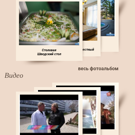
Территория
1 корпус
Номера санатория
3 корпус. 2-комнатный 2-местный
Столовая
Люкс
Шведский стол
весь фотоальбом
Видео
Видеоролик