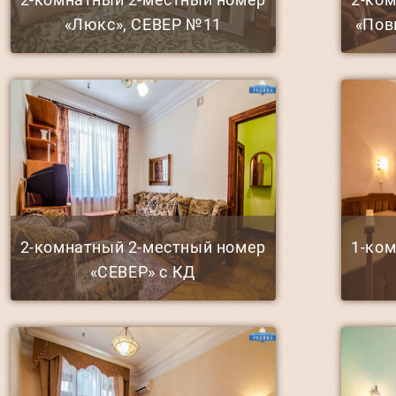
«Люкс», СЕВЕР №11
«Пов
2-комнатный 2-местный номер
1-ко
«СЕВЕР» с КД