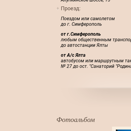
Проезд:
Поездом или самолетом
до г. Симферополь
от г.Симферополь
любым общественным транспо
до автостанции Ялты
от А/с Ялта
автобусом или маршрутным та
№ 27 до ост. "Санаторий "Родин
Фотоальбом