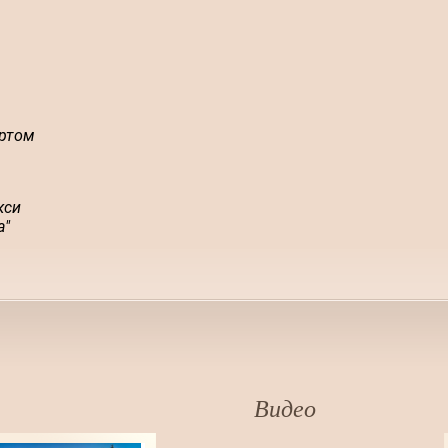
ртом
кси
а"
Видео